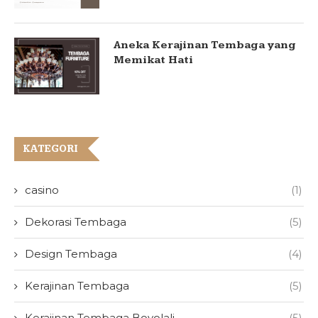
Aneka Kerajinan Tembaga yang
Memikat Hati
KATEGORI
casino
(1)
Dekorasi Tembaga
(5)
Design Tembaga
(4)
Kerajinan Tembaga
(5)
Kerajinan Tembaga Boyolali
(5)