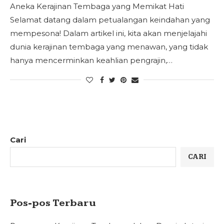
Aneka Kerajinan Tembaga yang Memikat Hati
Selamat datang dalam petualangan keindahan yang
mempesona! Dalam artikel ini, kita akan menjelajahi
dunia kerajinan tembaga yang menawan, yang tidak
hanya mencerminkan keahlian pengrajin,…
Cari
CARI
Pos-pos Terbaru