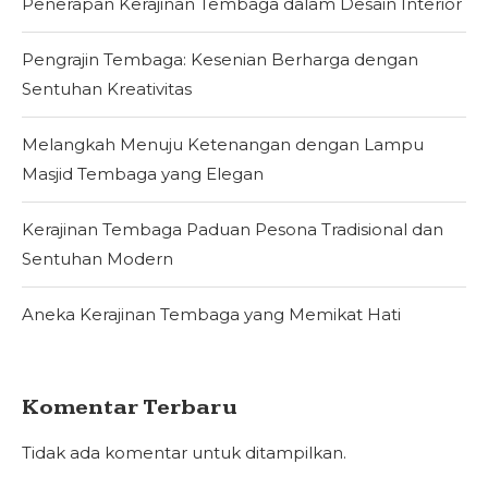
Penerapan Kerajinan Tembaga dalam Desain Interior
Pengrajin Tembaga: Kesenian Berharga dengan
Sentuhan Kreativitas
Melangkah Menuju Ketenangan dengan Lampu
Masjid Tembaga yang Elegan
Kerajinan Tembaga Paduan Pesona Tradisional dan
Sentuhan Modern
Aneka Kerajinan Tembaga yang Memikat Hati
Komentar Terbaru
Tidak ada komentar untuk ditampilkan.