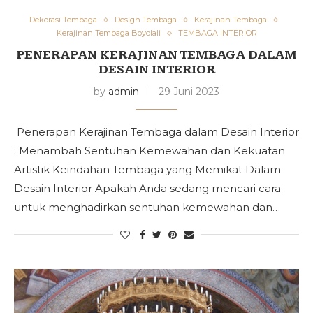
Dekorasi Tembaga
Design Tembaga
Kerajinan Tembaga
Kerajinan Tembaga Boyolali
TEMBAGA INTERIOR
PENERAPAN KERAJINAN TEMBAGA DALAM
DESAIN INTERIOR
by
admin
29 Juni 2023
Penerapan Kerajinan Tembaga dalam Desain Interior
: Menambah Sentuhan Kemewahan dan Kekuatan
Artistik Keindahan Tembaga yang Memikat Dalam
Desain Interior Apakah Anda sedang mencari cara
untuk menghadirkan sentuhan kemewahan dan…