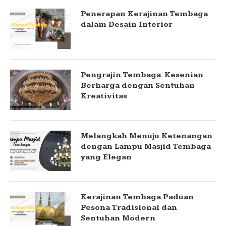
Penerapan Kerajinan Tembaga
dalam Desain Interior
Pengrajin Tembaga: Kesenian
Berharga dengan Sentuhan
Kreativitas
Melangkah Menuju Ketenangan
dengan Lampu Masjid Tembaga
yang Elegan
Kerajinan Tembaga Paduan
Pesona Tradisional dan
Sentuhan Modern