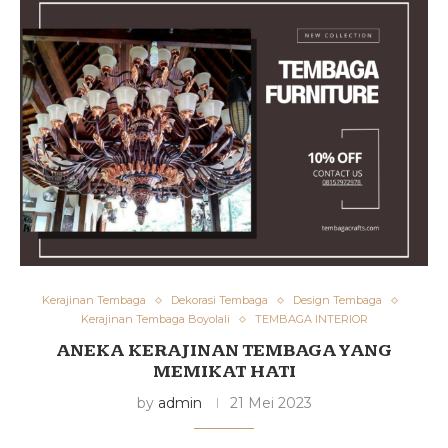
Kerajinan Tembaga
Dekorasi Tembaga
Design Tembaga
Kerajinan Tembaga Boyolali
TEMBAGA INTERIOR
ANEKA KERAJINAN TEMBAGA YANG
MEMIKAT HATI
by
admin
21 Mei 2023